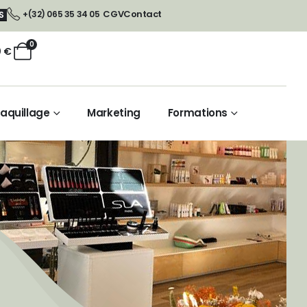
CGV
Contact
+(32) 065 35 34 05
S
0
0
€
aquillage
Marketing
Formations