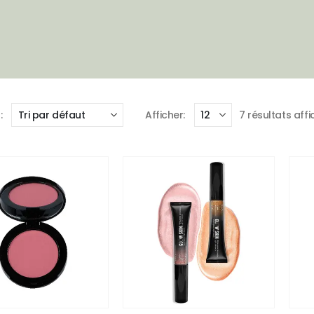
:
Afficher:
7 résultats aff