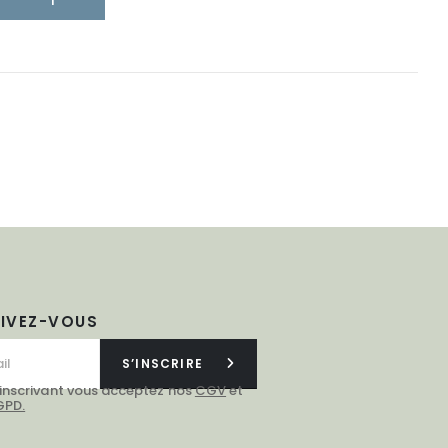
RIVEZ-VOUS
S’INSCRIRE
 inscrivant vous acceptez nos
CGV
et
GPD.