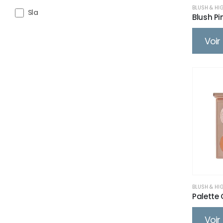
BLUSH & HI
Sla
Blush Pi
Voir 
BLUSH & HI
Palette
Voir 