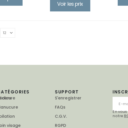
Voir les prix
CATÉGORIES
SUPPORT
INSC
e.com
édicure
S'enregistrer
anucure
FAQs
En vous
notre
R
pilation
C.G.V.
oin visage
RGPD