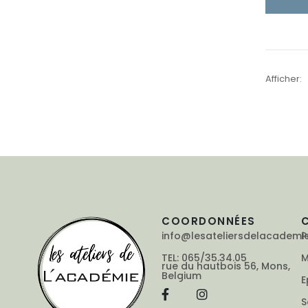
Afficher:
COORDONNÉES
info@lesateliersdelacademi
P
TEL: 065/35.34.05
M
rue du hautbois 56, Mons,
Belgium
E
S