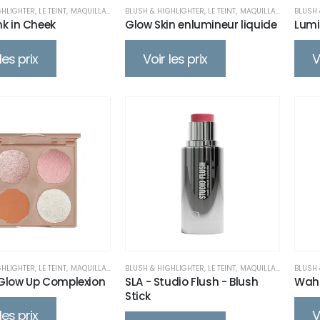
GHLIGHTER
,
LE TEINT
,
MAQUILLAGE
BLUSH & HIGHLIGHTER
,
LE TEINT
,
MAQUILLAGE
BLUSH 
nk in Cheek
Glow Skin enlumineur liquide
Lumi
les prix
Voir les prix
V
GHLIGHTER
,
LE TEINT
,
MAQUILLAGE
BLUSH & HIGHLIGHTER
,
LE TEINT
,
MAQUILLAGE
BLUSH 
 Glow Up Complexion
SLA - Studio Flush - Blush
Waho
Stick
les prix
V