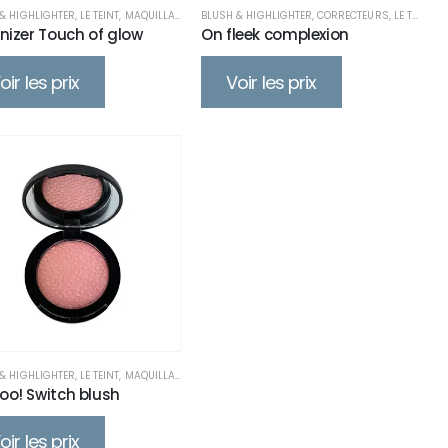
& HIGHLIGHTER
,
LE TEINT
,
MAQUILLAGE
BLUSH & HIGHLIGHTER
,
CORRECTEURS
,
LE TEINT
,
M
nizer Touch of glow
On fleek complexion
oir les prix
Voir les prix
& HIGHLIGHTER
,
LE TEINT
,
MAQUILLAGE
o! Switch blush
oir les prix