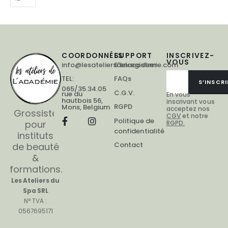
COORDONNÉES
SUPPORT
INSCRIVEZ-
VOUS
info@lesateliersdelacademie.com
S'enregistrer
TEL:
FAQs
S’INSCRI
065/35.34.05
C.G.V.
rue du
En vous
hautbois 56,
inscrivant vous
RGPD
Mons, Belgium
acceptez nos
Grossiste
CGV
et notre
Politique de
pour
RGPD.
confidentialité
instituts
Contact
de beauté
&
formations.
Les Ateliers du
Spa SRL
N° TVA :
0567695171