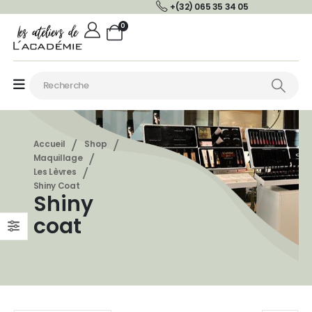
+(32) 065 35 34 05
0
Accueil
Shop
Maquillage
Les Lèvres
Shiny Coat
Shiny
coat