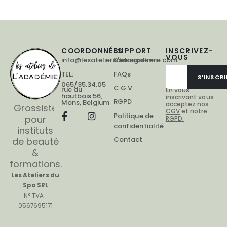
COORDONNÉES
SUPPORT
INSCRIVEZ-
VOUS
info@lesateliersdelacademie.com
S'enregistrer
TEL:
FAQs
S’INSCRI
065/35.34.05
C.G.V.
rue du
En vous
hautbois 56,
inscrivant vous
RGPD
Mons, Belgium
acceptez nos
Grossiste
CGV
et notre
Politique de
pour
RGPD.
confidentialité
instituts
Contact
de beauté
&
formations.
Les Ateliers du
Spa SRL
N° TVA :
0567695171