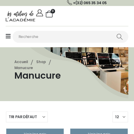
+(32) 065 35 34 05
0
Accueil
Shop
Manucure
Manucure