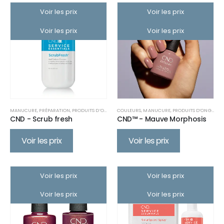
Voir les prix
Voir les prix
Voir les prix
Voir les prix
MANUCURE
,
PRÉPARATION
,
PRODUITS D’ONGLERIE
COULEURS
,
MANUCURE
,
PRODUITS D’ONGLERIE
CND - Scrub fresh
CND™ - Mauve Morphosis
Voir les prix
Voir les prix
Voir les prix
Voir les prix
Voir les prix
Voir les prix