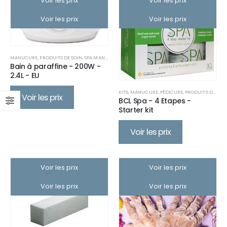
Voir les prix
Voir les prix
Voir les prix
Voir les prix
MANUCURE
,
PRODUITS DE SOIN
,
SPA MANUCURE
,
SPA PÉDICURE
Bain à paraffine - 200W -
2.4L - EU
KITS
,
MANUCURE
,
PÉDICURE
,
PRODUITS DE SOIN
Voir les prix
BCL Spa - 4 Etapes -
Starter kit
Voir les prix
Voir les prix
Voir les prix
Voir les prix
Voir les prix