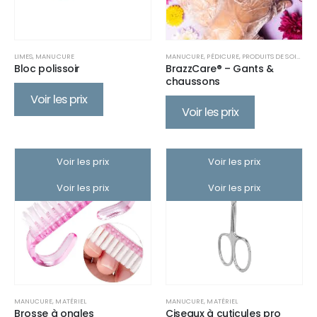
LIMES
,
MANUCURE
MANUCURE
,
PÉDICURE
,
PRODUITS DE SOIN
,
PRO
Bloc polissoir
BrazzCare® – Gants &
chaussons
Voir les prix
Voir les prix
Voir les prix
Voir les prix
Voir les prix
Voir les prix
MANUCURE
,
MATÉRIEL
MANUCURE
,
MATÉRIEL
Brosse à ongles
Ciseaux à cuticules pro