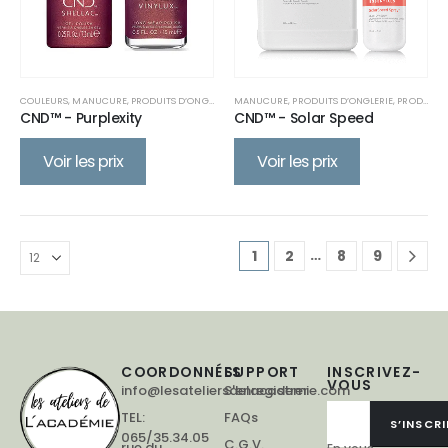
COULEURS
,
MANUCURE
,
PRODUITS D’ONGLERIE
MANUCURE
,
PRODUITS D’ONGLERIE
,
PRODUITS DE SOIN
CND™ - Purplexity
CND™ - Solar Speed
Voir les prix
Voir les prix
…
1
2
8
9
COORDONNÉES
SUPPORT
INSCRIVEZ-
VOUS
info@lesateliersdelacademie.com
S'enregistrer
TEL:
FAQs
S’INSCRI
065/35.34.05
C.G.V.
rue du