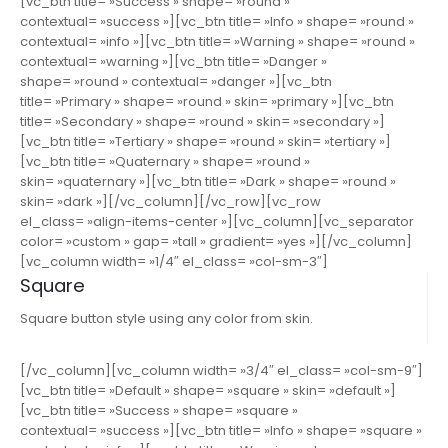
[vc_btn title= »Success » shape= »round »
contextual= »success »][vc_btn title= »Info » shape= »round »
contextual= »info »][vc_btn title= »Warning » shape= »round »
contextual= »warning »][vc_btn title= »Danger »
shape= »round » contextual= »danger »][vc_btn
title= »Primary » shape= »round » skin= »primary »][vc_btn
title= »Secondary » shape= »round » skin= »secondary »]
[vc_btn title= »Tertiary » shape= »round » skin= »tertiary »]
[vc_btn title= »Quaternary » shape= »round »
skin= »quaternary »][vc_btn title= »Dark » shape= »round »
skin= »dark »][/vc_column][/vc_row][vc_row
el_class= »align-items-center »][vc_column][vc_separator
color= »custom » gap= »tall » gradient= »yes »][/vc_column]
[vc_column width= »1/4″ el_class= »col-sm-3″]
Square
Square button style using any color from skin.
[/vc_column][vc_column width= »3/4″ el_class= »col-sm-9″]
[vc_btn title= »Default » shape= »square » skin= »default »]
[vc_btn title= »Success » shape= »square »
contextual= »success »][vc_btn title= »Info » shape= »square »