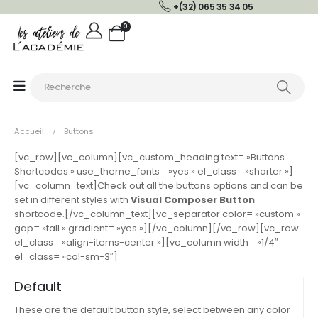
+(32) 065 35 34 05
0
Accueil
Buttons
[vc_row][vc_column][vc_custom_heading text= »Buttons
Shortcodes » use_theme_fonts= »yes » el_class= »shorter »]
[vc_column_text]Check out all the buttons options and can be
set in different styles with
Visual Composer Button
shortcode.[/vc_column_text][vc_separator color= »custom »
gap= »tall » gradient= »yes »][/vc_column][/vc_row][vc_row
el_class= »align-items-center »][vc_column width= »1/4″
el_class= »col-sm-3″]
Default
These are the default button style, select between any color