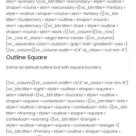
skin= »primary »][vc_btn title= »Secondary » style= »outline »
shape= »round » skin= »secondary »][vc_btn title= »Tertiary »
style= »outline » shape= »round » skin= »tertiary »][vc_btn
title= »Quaternary » style= »outline » shape= »round »
skin= »quaternary »][vc_btn title= »Dark » style= »outline »
shape= »round » skin= »dark »][/vc_column][/vc_row]
[vc_row el_class= »align-items-center »][vc_column]
[vc_separator color= »custom » gap= »tall » gradient= »yes »]
[/vc_column][vc_column width= »1/4″ el_class= »col-sm-3″]
Outline Square
Same as default outline but with square borders.
[/vc_column][vc_column width= »3/4″ el_class= »col-sm-9″]
[vc_btn title= »Light » style= »outline » shape= »square »
skin= »default »][vc_btn title= »Success » style= »outline »
shape= »square » contextual= »success »][vc_btn title= »Info »
style= »outline » shape= »square » contextual= »info »][vc_btn
title= »Warning » style= »outline » shape= »square »
contextual= »warning »][vc_btn title= »Danger »
style= »outline » shape= »square » contextual= »danger »]
[vc_btn title= »Primary » style= »outline » shape= »square »