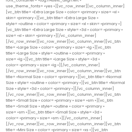
font_container= »tag:h4|text_align:left »
use_theme_fonts= »yes »][vc_row_inner][vc_column_inner]
[vc_btn title= »Extra Large Size » color= »primary » size= »xl »
skin= »primary »][vc_btn title= »Extra Large Size »
style= »outline » color= »primary » size= »xl » skin= »primary »]
[vc_btn title= »Extra Large Size » style= »3d » color= »primary »
size= »xl » skin= »primary »][/vc_column_inner]
[/vc_row_inner][vc_row_inner][vc_column_inner][vc_btn
title= »Large Size » color= »primary » size= »lg »][vc_btn
title= »Large Size » style= »outline » color= »primary »
size= »lg »][vc_btn title= »Large Size » style= »3d »
color= »primary » size= »lg »][/vc_column_inner]
[/vc_row_inner][vc_row_inner][vc_column_inner][vc_btn
title= »Normal Size » color= »primary »][vc_btn title= »Normal
Size » style= »outline » color= »primary »][vc_btn title= »Normal
Size » style= »3d » color= »primary »][/vc_column_inner]
[/vc_row_inner][vc_row_inner][vc_column_inner][vc_btn
title= »Small Size » color= »primary » size= »sm »][vc_btn
title= »Small Size » style= »outline » color= »primary »
size= »sm »][vc_btn title= »Small Size » style= »3d »
color= »primary » size= »sm »][/vc_column_inner]
[/vc_row_inner][vc_row_inner][vc_column_inner][vc_btn
title= »Mini Size » color= »primary » size= »xs »][vc_btn