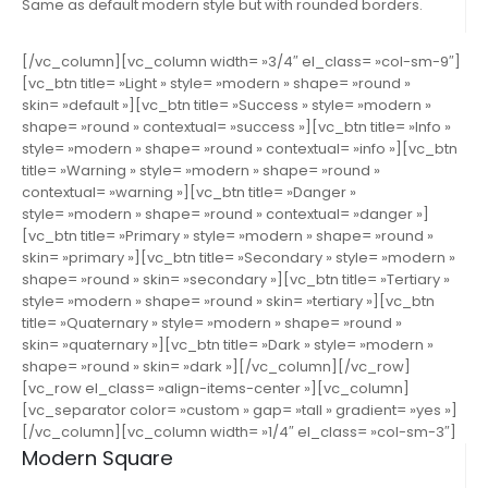
Same as default modern style but with rounded borders.
[/vc_column][vc_column width= »3/4″ el_class= »col-sm-9″]
[vc_btn title= »Light » style= »modern » shape= »round »
skin= »default »][vc_btn title= »Success » style= »modern »
shape= »round » contextual= »success »][vc_btn title= »Info »
style= »modern » shape= »round » contextual= »info »][vc_btn
title= »Warning » style= »modern » shape= »round »
contextual= »warning »][vc_btn title= »Danger »
style= »modern » shape= »round » contextual= »danger »]
[vc_btn title= »Primary » style= »modern » shape= »round »
skin= »primary »][vc_btn title= »Secondary » style= »modern »
shape= »round » skin= »secondary »][vc_btn title= »Tertiary »
style= »modern » shape= »round » skin= »tertiary »][vc_btn
title= »Quaternary » style= »modern » shape= »round »
skin= »quaternary »][vc_btn title= »Dark » style= »modern »
shape= »round » skin= »dark »][/vc_column][/vc_row]
[vc_row el_class= »align-items-center »][vc_column]
[vc_separator color= »custom » gap= »tall » gradient= »yes »]
[/vc_column][vc_column width= »1/4″ el_class= »col-sm-3″]
Modern Square