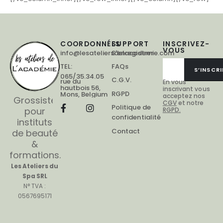
COORDONNÉES
SUPPORT
INSCRIVEZ-
VOUS
info@lesateliersdelacademie.com
S'enregistrer
TEL:
FAQs
S’INSCRI
065/35.34.05
C.G.V.
rue du
En vous
hautbois 56,
inscrivant vous
RGPD
Mons, Belgium
acceptez nos
Grossiste
CGV
et notre
Politique de
pour
RGPD.
confidentialité
instituts
Contact
de beauté
&
formations.
Les Ateliers du
Spa SRL
N° TVA :
0567695171