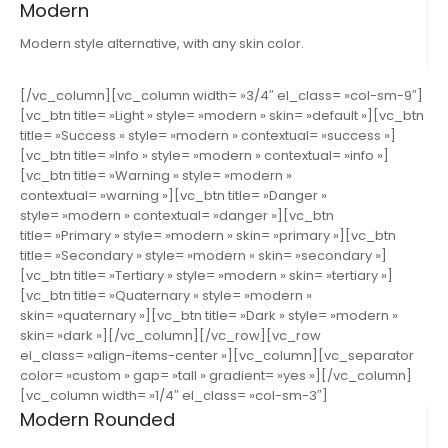
Modern
Modern style alternative, with any skin color.
[/vc_column][vc_column width= »3/4″ el_class= »col-sm-9″]
[vc_btn title= »Light » style= »modern » skin= »default »][vc_btn
title= »Success » style= »modern » contextual= »success »]
[vc_btn title= »Info » style= »modern » contextual= »info »]
[vc_btn title= »Warning » style= »modern »
contextual= »warning »][vc_btn title= »Danger »
style= »modern » contextual= »danger »][vc_btn
title= »Primary » style= »modern » skin= »primary »][vc_btn
title= »Secondary » style= »modern » skin= »secondary »]
[vc_btn title= »Tertiary » style= »modern » skin= »tertiary »]
[vc_btn title= »Quaternary » style= »modern »
skin= »quaternary »][vc_btn title= »Dark » style= »modern »
skin= »dark »][/vc_column][/vc_row][vc_row
el_class= »align-items-center »][vc_column][vc_separator
color= »custom » gap= »tall » gradient= »yes »][/vc_column]
[vc_column width= »1/4″ el_class= »col-sm-3″]
Modern Rounded