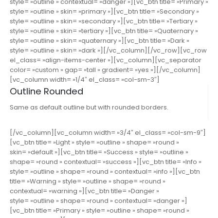
style= »outline » contextual= »danger »][vc_btn title= »Primary »
style= »outline » skin= »primary »][vc_btn title= »Secondary »
style= »outline » skin= »secondary »][vc_btn title= »Tertiary »
style= »outline » skin= »tertiary »][vc_btn title= »Quaternary »
style= »outline » skin= »quaternary »][vc_btn title= »Dark »
style= »outline » skin= »dark »][/vc_column][/vc_row][vc_row
el_class= »align-items-center »][vc_column][vc_separator
color= »custom » gap= »tall » gradient= »yes »][/vc_column]
[vc_column width= »1/4″ el_class= »col-sm-3″]
Outline Rounded
Same as default outline but with rounded borders.
[/vc_column][vc_column width= »3/4″ el_class= »col-sm-9″]
[vc_btn title= »Light » style= »outline » shape= »round »
skin= »default »][vc_btn title= »Success » style= »outline »
shape= »round » contextual= »success »][vc_btn title= »Info »
style= »outline » shape= »round » contextual= »info »][vc_btn
title= »Warning » style= »outline » shape= »round »
contextual= »warning »][vc_btn title= »Danger »
style= »outline » shape= »round » contextual= »danger »]
[vc_btn title= »Primary » style= »outline » shape= »round »