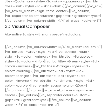
title= »Quaternary » style= »3d » skin= »quaternary »][vc_btn
title= »Dark » style= »3d » skin= »dark »][/vc_column][/vc_row]
[vc_row el_class= »align-items-center »][vc_column]
[vc_separator color= »custom » gap= »tall » gradient= »yes »]
[/vc_column][vc_column width= »1/4″ el_class= »col-sm-3″]
3D Visual Composer
Alternative 3d style with many predefined colors.
[/vc_column][vc_column width= »3/4″ el_class= »col-sm-9″]
[vc_btn title= »Gray » style= »3d »][vc_btn title= »Blue »
style= »3d » color= »primary »][vc_btn title= »Turquoise »
style= »3d » color= »info »][vc_btn title= »Green » style= »3d »
color= »success »][vc_btn title= »Orange » style= »3d »
color= »warning »][vc_btn title= »Red » style= »3d »
color= »danger »][vc_btn title= »Black » style= »3d »
color= »inverse »][vc_btn title= »and more… » style= »3d »
color= »purple »][vc_empty_space height= »20px »]
[/vc_column][/vc_row][vc_row el_class= »align-items-
center »][vc_column][vc_separator color= »custom »
gap= »tall » gradient= »yes »][/vc_column][vc_column
width= »1/4″ el_class= »col-sm-3″]