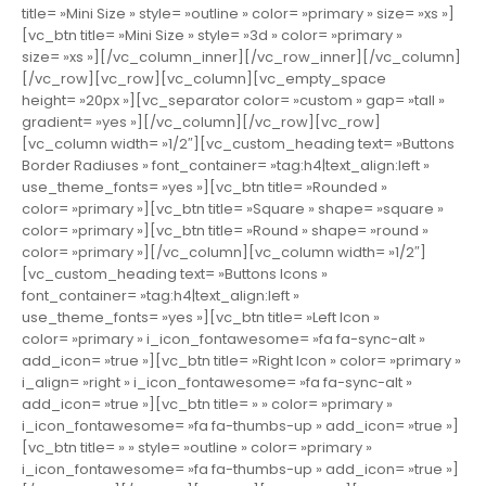
title= »Mini Size » style= »outline » color= »primary » size= »xs »]
[vc_btn title= »Mini Size » style= »3d » color= »primary »
size= »xs »][/vc_column_inner][/vc_row_inner][/vc_column]
[/vc_row][vc_row][vc_column][vc_empty_space
height= »20px »][vc_separator color= »custom » gap= »tall »
gradient= »yes »][/vc_column][/vc_row][vc_row]
[vc_column width= »1/2″][vc_custom_heading text= »Buttons
Border Radiuses » font_container= »tag:h4|text_align:left »
use_theme_fonts= »yes »][vc_btn title= »Rounded »
color= »primary »][vc_btn title= »Square » shape= »square »
color= »primary »][vc_btn title= »Round » shape= »round »
color= »primary »][/vc_column][vc_column width= »1/2″]
[vc_custom_heading text= »Buttons Icons »
font_container= »tag:h4|text_align:left »
use_theme_fonts= »yes »][vc_btn title= »Left Icon »
color= »primary » i_icon_fontawesome= »fa fa-sync-alt »
add_icon= »true »][vc_btn title= »Right Icon » color= »primary »
i_align= »right » i_icon_fontawesome= »fa fa-sync-alt »
add_icon= »true »][vc_btn title= » » color= »primary »
i_icon_fontawesome= »fa fa-thumbs-up » add_icon= »true »]
[vc_btn title= » » style= »outline » color= »primary »
i_icon_fontawesome= »fa fa-thumbs-up » add_icon= »true »]