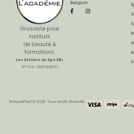
Belgium
E
S
S
Grossiste pour
M
instituts
M
de beauté &
formations.
M
Les Ateliers du Spa SRL
F
N° TVA : 0567695171
WeaselPixel © 2026. Tous droits réservés