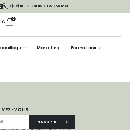
CGV
Contact
+(32) 065 35 34 05
S
0
0
€
aquillage
Marketing
Formations
RIVEZ-VOUS
S’INSCRIRE
 inscrivant vous acceptez nos
CGV
et