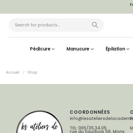
F
Pédicure
Manucure
Épilation
Accueil
Shop
COORDONNÉES
info@lesateliersdelacademi
P
TEL: 065/35.34.05
M
rue du hautbois 56, Mons,