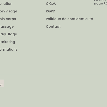
notre
R
pilation
C.G.V.
oin visage
RGPD
oin corps
Politique de confidentialité
assage
Contact
aquillage
arketing
ormations