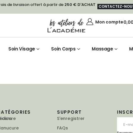
rais de livraison offert à partir de
250 € D'ACHAT
CONTACTEZ-NOU
Mon compte
0,0
Soin Visage
Soin Corps
Massage
M
CATÉGORIES
SUPPORT
INSC
e.com
édicure
S'enregistrer
anucure
FAQs
En vous