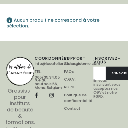
Aucun produit ne correspond à votre
sélection.
COORDONNÉES
SUPPORT
INSCRIVEZ-
VOUS
info@lesateliersdelacademie.com
S'enregistrer
TEL:
FAQs
S’INSCRI
065/35.34.05
C.G.V.
rue du
En vous
hautbois 56,
inscrivant vous
RGPD
Mons, Belgium
acceptez nos
Grossiste
CGV
et notre
Politique de
pour
RGPD.
confidentialité
instituts
Contact
de beauté
&
formations.