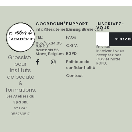
COORDONNÉES
SUPPORT
INSCRIVEZ-
VOUS
info@lesateliersdelacademie.com
S'enregistrer
TEL:
FAQs
S’INSCRI
065/35.34.05
C.G.V.
rue du
En vous
hautbois 56,
inscrivant vous
RGPD
Mons, Belgium
acceptez nos
Grossiste
CGV
et notre
Politique de
pour
RGPD.
confidentialité
instituts
Contact
de beauté
&
formations.
Les Ateliers du
Spa SRL
N° TVA :
0567695171