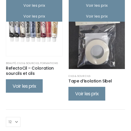
Voir les prix
Voir les prix
Voir les prix
Voir les prix
BEAUTÉ
,
CILS & SOURCILS
,
FORMATIONS
RefectoCil – Coloration
sourcils et cils
CILS & SOURCILS
Tape d’isolation Sibel
Voir les prix
Voir les prix