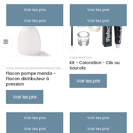
Voir les prix
Voir les prix
Voir les prix
Voir les prix
CILS & SOURCILS
Kit - Coloration - Cils ou
Sourcils
CILS & SOURCILS
,
ÉPILATION
,
MANUCURE
,
MAQUILLAGE
,
MATÉRIEL
,
MATÉRIEL
,
MATÉRIEL
,
PÉDICU
Flacon pompe menda –
Flacon distributeur à
Voir les prix
pression
Voir les prix
Voir les prix
Voir les prix
Voir les prix
Voir les prix