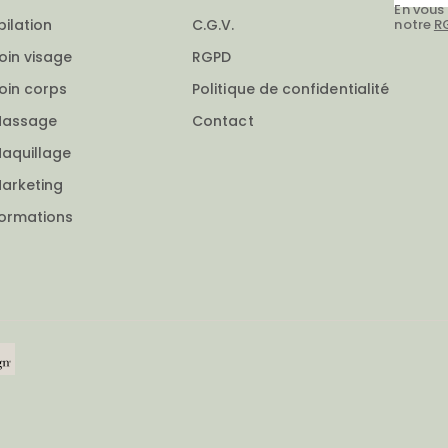
En vous
notre
R
pilation
C.G.V.
oin visage
RGPD
oin corps
Politique de confidentialité
assage
Contact
aquillage
arketing
ormations