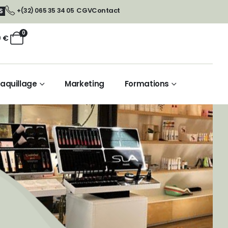
CGV
Contact
+(32) 065 35 34 05
S
0
0
€
aquillage
Marketing
Formations