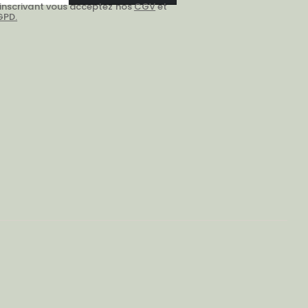
 inscrivant vous acceptez nos
CGV
et
GPD.