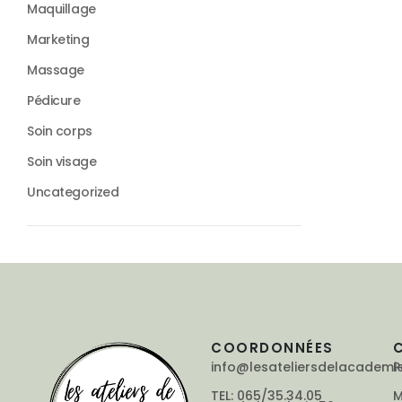
Maquillage
Marketing
Massage
Pédicure
Soin corps
Soin visage
Uncategorized
COORDONNÉES
info@lesateliersdelacademi
P
TEL: 065/35.34.05
M