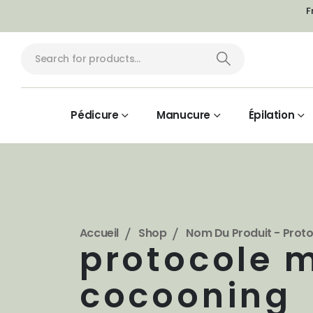
F
Pédicure
Manucure
Épilation
Accueil
Shop
Nom Du Produit -
Prot
protocole 
cocooning