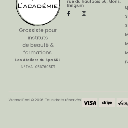
rue du hautbois 56, Mons,
Belgium
E
S
S
Grossiste pour
M
instituts
M
de beauté &
formations.
M
Les Ateliers du Spa SRL
F
N° TVA : 0567695171
WeaselPixel © 2026. Tous droits réservés