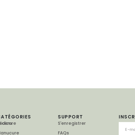
CATÉGORIES
SUPPORT
INSC
e.com
édicure
S'enregistrer
anucure
FAQs