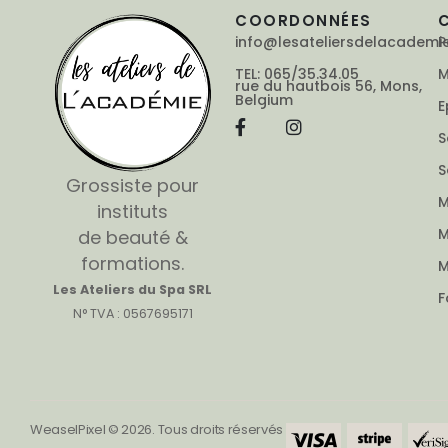
COORDONNÉES
info@lesateliersdelacademi
P
TEL: 065/35.34.05
M
rue du hautbois 56, Mons,
Belgium
E
S
S
Grossiste pour
M
instituts
M
de beauté &
formations.
M
Les Ateliers du Spa SRL
F
N° TVA : 0567695171
WeaselPixel © 2026. Tous droits réservés