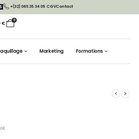
CGV
Contact
+(32) 065 35 34 05
S
0
0
€
aquillage
Marketing
Formations
GE