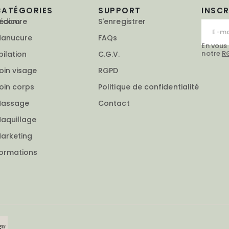
CATÉGORIES
SUPPORT
INSC
e.com
édicure
S'enregistrer
anucure
FAQs
En vous
notre
R
pilation
C.G.V.
oin visage
RGPD
oin corps
Politique de confidentialité
assage
Contact
aquillage
arketing
ormations