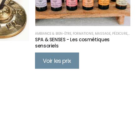
AMBIANCE & BIEN-ÊTRE
,
FORMATIONS
,
MASSAGE
,
PÉDICURE
,
PRODU
SPA & SENSES - Les cosmétiques
sensoriels
Voir les prix