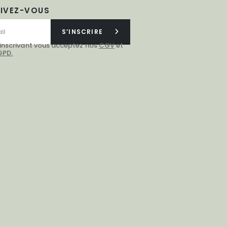
RIVEZ-VOUS
S’INSCRIRE
 inscrivant vous acceptez nos
CGV
et
GPD.