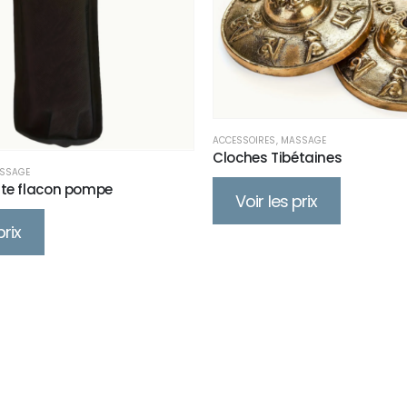
ACCESSOIRES
,
MASSAGE
Cloches Tibétaines
SSAGE
rte flacon pompe
Voir les prix
prix