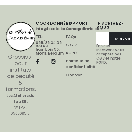
COORDONNÉES
SUPPORT
INSCRIVEZ-
VOUS
info@lesateliersdelacademie.com
S'enregistrer
TEL:
FAQs
S’INSCRI
065/35.34.05
C.G.V.
rue du
En vous
hautbois 56,
inscrivant vous
RGPD
Mons, Belgium
acceptez nos
Grossiste
CGV
et notre
Politique de
pour
RGPD.
confidentialité
instituts
Contact
de beauté
&
formations.
Les Ateliers du
Spa SRL
N° TVA :
0567695171