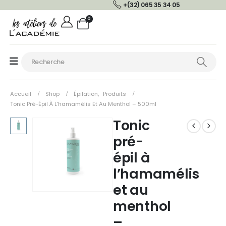
+(32) 065 35 34 05
0
Accueil
Shop
Épilation
,
Produits
Tonic Pré-Épil À L’hamamélis Et Au Menthol – 500ml
Tonic
pré-
épil à
l’hamamélis
et au
menthol
–