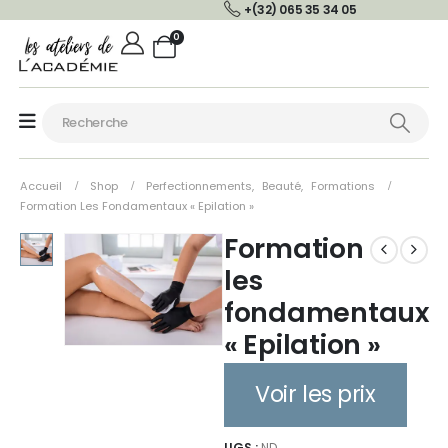
+(32) 065 35 34 05
0
Accueil
Shop
Perfectionnements
,
Beauté
,
Formations
Formation Les Fondamentaux « Epilation »
Formation
les
fondamentaux
« Epilation »
Voir les prix
UGS :
ND