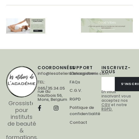
COORDONNÉES
SUPPORT
INSCRIVEZ-
VOUS
info@lesateliersdelacademie.com
S'enregistrer
TEL:
FAQs
S’INSCRI
065/35.34.05
C.G.V.
rue du
En vous
hautbois 56,
inscrivant vous
RGPD
Mons, Belgium
acceptez nos
Grossiste
CGV
et notre
Politique de
pour
RGPD.
confidentialité
instituts
Contact
de beauté
&
formations.