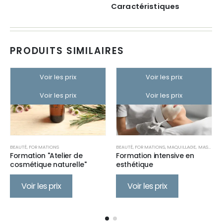
Caractéristiques
PRODUITS SIMILAIRES
Voir les prix
Voir les prix
Voir les prix
Voir les prix
BEAUTÉ
,
FORMATIONS
BEAUTÉ
,
FORMATIONS
,
MAQUILLAGE
,
MASSAGE
,
PÉDICURE
,
PRODUITS
,
SPA PÉDICURE
Formation "Atelier de
Formation intensive en
cosmétique naturelle"
esthétique
Voir les prix
Voir les prix