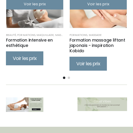
Voir les prix
Voir les prix
BEAUTÉ
,
FORMATIONS
,
MAQUILLAGE
,
MASSAGE
FORMATIONS
,
MASSAGE
,
PÉDICURE
,
PRODUITS
,
SPA PÉDICURE
Formation intensive en
Formation massage liftant
esthétique
japonais - inspiration
Kobido
Voir les prix
Voir les prix