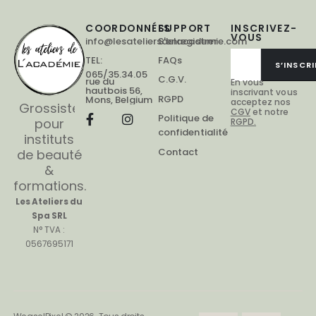
COORDONNÉES
SUPPORT
INSCRIVEZ-
VOUS
info@lesateliersdelacademie.com
S'enregistrer
TEL:
FAQs
S’INSCRI
065/35.34.05
C.G.V.
rue du
En vous
hautbois 56,
inscrivant vous
RGPD
Mons, Belgium
acceptez nos
Grossiste
CGV
et notre
Politique de
pour
RGPD.
confidentialité
instituts
Contact
de beauté
&
formations.
Les Ateliers du
Spa SRL
N° TVA :
0567695171