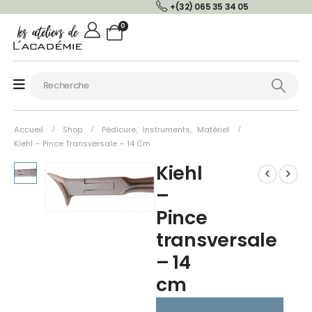
+(32) 065 35 34 05
0
Accueil
Shop
Pédicure
,
Instruments
,
Matériel
Kiehl – Pince Transversale – 14 Cm
Kiehl
–
Pince
transversale
– 14
cm