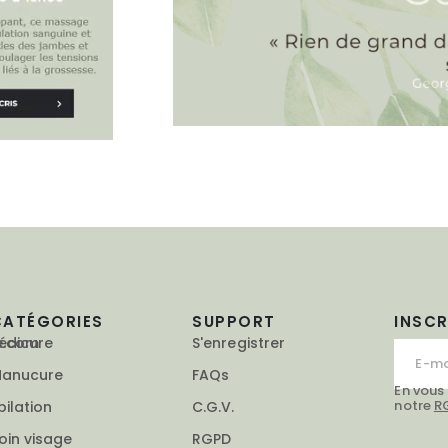
CATÉGORIES
SUPPORT
INSC
e.com
édicure
S'enregistrer
anucure
FAQs
En vous
notre
R
pilation
C.G.V.
oin visage
RGPD