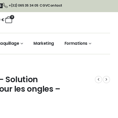
CGV
Contact
+(32) 065 35 34 05
S
0
0
€
aquillage
Marketing
Formations
– Solution
our les ongles –