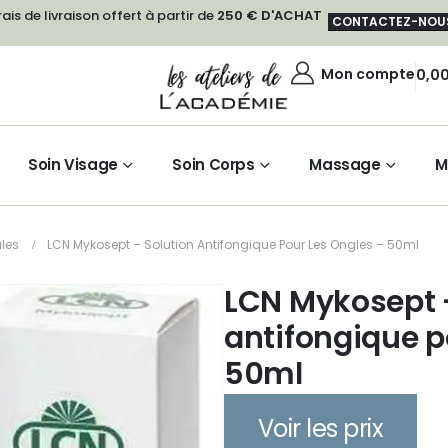
rais de livraison offert à partir de
250 € D'ACHAT
CONTACTEZ-NOU
Mon compte
0,0
Soin Visage
Soin Corps
Massage
M
les
LCN Mykosept – Solution Antifongique Pour Les Ongles – 50ml
LCN Mykosept 
antifongique p
50ml
Voir les prix