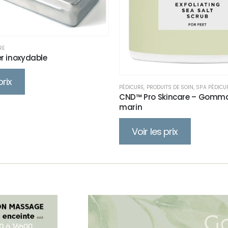
RE
er inoxydable
prix
PÉDICURE
,
PRODUITS DE SOIN
,
SPA PÉDICU
CND™ Pro Skincare – Gomma
marin
Voir les prix