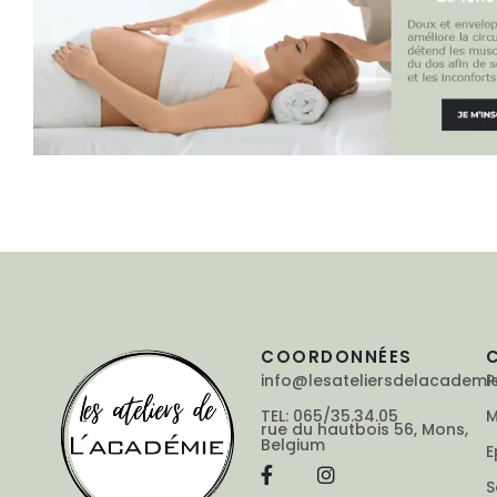
COORDONNÉES
info@lesateliersdelacademi
P
TEL: 065/35.34.05
M
rue du hautbois 56, Mons,
Belgium
E
S