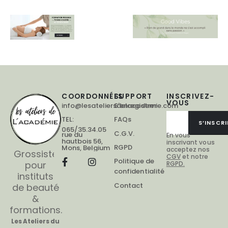
COORDONNÉES
SUPPORT
INSCRIVEZ-
VOUS
info@lesateliersdelacademie.com
S'enregistrer
TEL:
FAQs
S’INSCRI
065/35.34.05
C.G.V.
rue du
En vous
hautbois 56,
inscrivant vous
RGPD
Mons, Belgium
acceptez nos
Grossiste
CGV
et notre
Politique de
pour
RGPD.
confidentialité
instituts
Contact
de beauté
&
formations.
Les Ateliers du