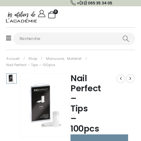
+(32) 065 35 34 05
0
Accueil
Shop
Manucure
,
Matériel
Nail Perfect – Tips – 100pcs
Nail
Perfect
–
Tips
–
100pcs