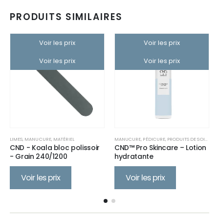
PRODUITS SIMILAIRES
Voir les prix
Voir les prix
Voir les prix
Voir les prix
IEL
,
PÉDICURE
LIMES
,
MANUCURE
,
SOIN CORPS
,
MATÉRIEL
,
SOIN VISAGE
MANUCURE
,
PÉDICURE
,
PRODUITS DE SOIN
,
PRO
CND - Koala bloc polissoir
CND™ Pro Skincare – Lotion
- Grain 240/1200
hydratante
Voir les prix
Voir les prix