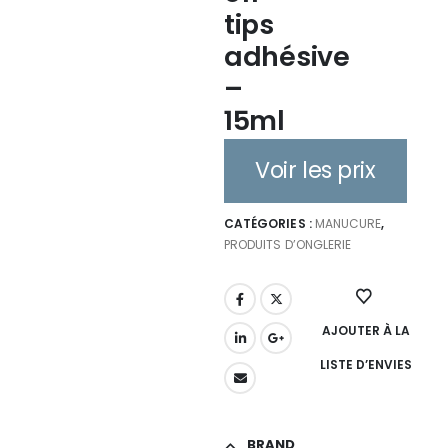
tips
adhésive
–
15ml
Voir les prix
CATÉGORIES :
MANUCURE
,
PRODUITS D’ONGLERIE
AJOUTER À LA
LISTE D’ENVIES
BRAND