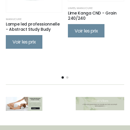
LIMES
,
MANUCURE
Lime Kanga CND - Grain
240/240
MANUCURE
Lampe led professionnelle
- Abstract Study Budy
Voir les prix
Voir les prix
TROUSSES & ACCESSOIRES