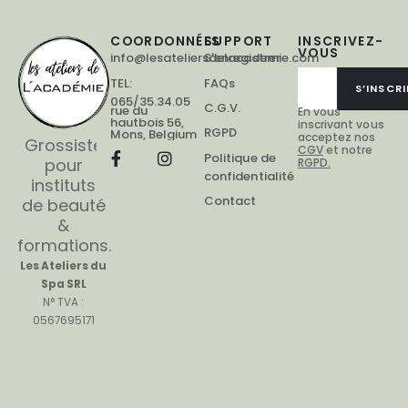
COORDONNÉES
SUPPORT
INSCRIVEZ-
VOUS
info@lesateliersdelacademie.com
S'enregistrer
TEL:
FAQs
S’INSCRI
065/35.34.05
C.G.V.
rue du
En vous
hautbois 56,
inscrivant vous
RGPD
Mons, Belgium
acceptez nos
Grossiste
CGV
et notre
Politique de
pour
RGPD.
confidentialité
instituts
Contact
de beauté
&
formations.
Les Ateliers du
Spa SRL
N° TVA :
0567695171