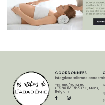
COORDONNÉES
info@lesateliersdelacademi
P
TEL: 065/35.34.05
M
rue du hautbois 56, Mons,
Belgium
E
S