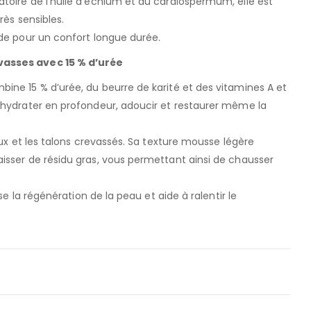
toire de l’huile d’echium et du cardiospermum, elle est
rès sensibles.
ide pour un confort longue durée.
vasses avec 15 % d’urée
ine 15 % d’urée, du beurre de karité et des vitamines A et
 hydrater en profondeur, adoucir et restaurer même la
eux et les talons crevassés. Sa texture mousse légère
isser de résidu gras, vous permettant ainsi de chausser
ise la régénération de la peau et aide à ralentir le