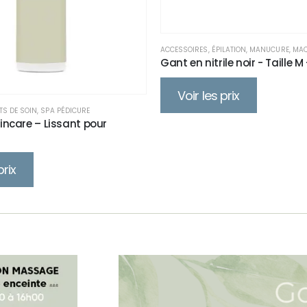
ACCESSOIRES
,
ÉPILATION
,
MANUCURE
,
MAQ
Gant en nitrile noir - Taille M
Voir les prix
TS DE SOIN
,
SPA PÉDICURE
incare – Lissant pour
prix