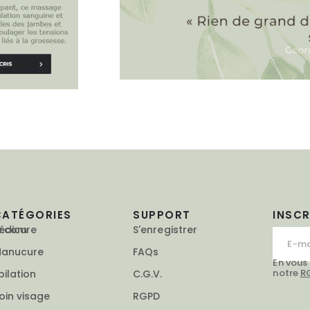
CATÉGORIES
SUPPORT
INSC
e.com
édicure
S'enregistrer
anucure
FAQs
En vous
notre
R
pilation
C.G.V.
oin visage
RGPD