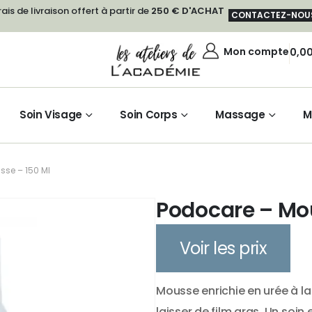
rais de livraison offert à partir de
250 € D'ACHAT
CONTACTEZ-NOU
Mon compte
0,0
Soin Visage
Soin Corps
Massage
M
sse – 150 Ml
Podocare – Mo
Voir les prix
Mousse enrichie en urée à la
laisser de film gras. Un soin