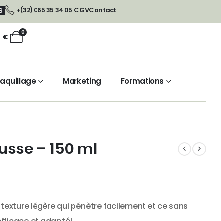
CGV
Contact
+(32) 065 35 34 05
S
0
0
€
aquillage
Marketing
Formations
usse – 150 ml
 texture légère qui pénètre facilement et ce sans
 efficace et adapté!