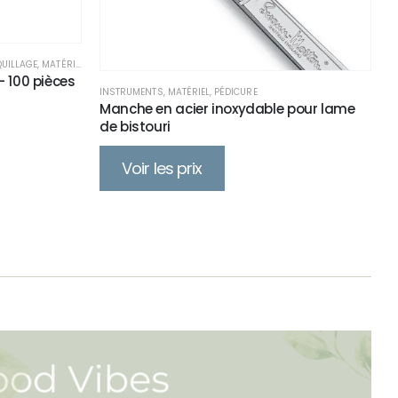
UILLAGE
,
MATÉRIEL
,
MATÉRIEL
,
MATÉRIEL
,
MATÉRIEL
,
PÉDICURE
,
SOIN CORPS
,
SOIN VISAGE
 - 100 pièces
INSTRUMENTS
,
MATÉRIEL
,
PÉDICURE
Manche en acier inoxydable pour lame
de bistouri
Voir les prix