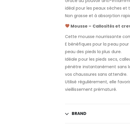
Grâce au pouvoir anti-inflamma
idéal pour les peaux sèches et t
Non grasse et à absorption rap
Mousse – Callosités et cre
Cette mousse nourrissante comb
E bénéfiques pour la peau pour
peau des pieds la plus dure.
Idéale pour les pieds secs, call
pénètre instantanément sans la
vos chaussures sans attendre.
Utilisé régulièrement, elle favor
vieillissement prématuré.
BRAND