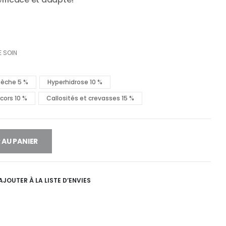
E SOIN
sèche 5 %
Hyperhidrose 10 %
cors 10 %
Callosités et crevasses 15 %
 AU PANIER
AJOUTER À LA LISTE D’ENVIES