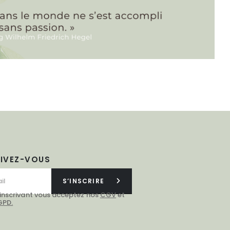
RIVEZ-VOUS
S’INSCRIRE
 inscrivant vous acceptez nos
CGV
et
GPD.