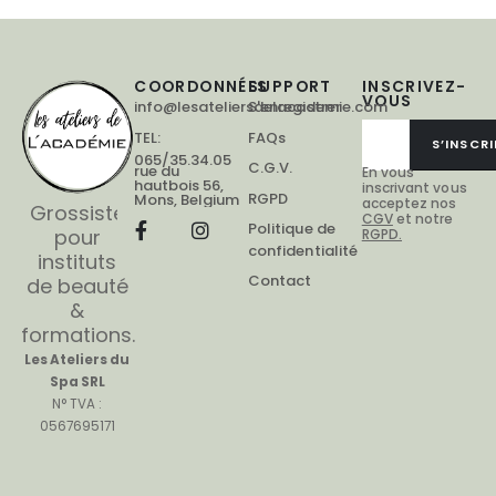
COORDONNÉES
SUPPORT
INSCRIVEZ-
VOUS
info@lesateliersdelacademie.com
S'enregistrer
TEL:
FAQs
S’INSCRI
065/35.34.05
C.G.V.
rue du
En vous
hautbois 56,
inscrivant vous
RGPD
Mons, Belgium
acceptez nos
Grossiste
CGV
et notre
Politique de
pour
RGPD.
confidentialité
instituts
Contact
de beauté
&
formations.
Les Ateliers du
Spa SRL
N° TVA :
0567695171