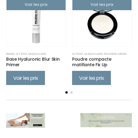
Voir les prix
Voir les prix
BASES
,
LE TEINT
,
MAQUILLAGE
LE TEINT
,
MAQUILLAGE
,
POUDRES LIBRES
Base Hyaluronic Blur Skin
Poudre compacte
Primer
matifiante Fix Up
Voir les prix
Voir les prix