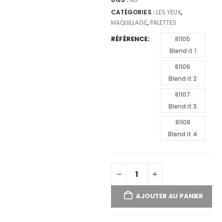
CATÉGORIES :
LES YEUX
,
MAQUILLAGE
,
PALETTES
RÉFÉRENCE
81105
Blend it 1
81106
Blend it 2
81107
Blend it 3
81108
Blend it 4
AJOUTER AU PANIER