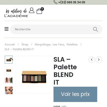
+(32) 065 35 34 05
0
Accueil
Shop
Maquillage
,
Les Yeux
,
Palettes
SLA – Palette BLEND IT
SLA –
Palette
BLEND
IT
Voir les prix
UGS :
ND