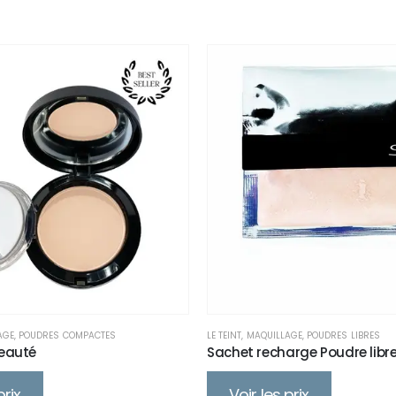
AGE
,
POUDRES COMPACTES
LE TEINT
,
MAQUILLAGE
,
POUDRES LIBRES
eauté
Sachet recharge Poudre libr
prix
Voir les prix