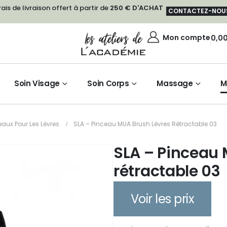
rais de livraison offert à partir de
250 € D'ACHAT
CONTACTEZ-NOU
Mon compte
0,0
Soin Visage
Soin Corps
Massage
M
eaux Pour Les Lèvres
SLA – Pinceau MUA Brush Lèvres Rétractable 03
SLA – Pinceau 
rétractable 03
Voir les prix