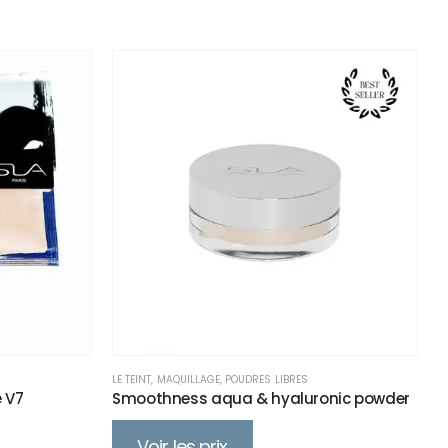
LE TEINT
,
MAQUILLAGE
,
POUDRES LIBRES
e V7
Smoothness aqua & hyaluronic powder
Voir les prix