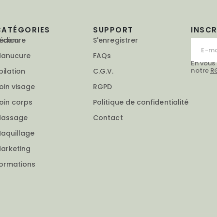
CATÉGORIES
SUPPORT
INSC
e.com
édicure
S'enregistrer
anucure
FAQs
En vous
notre
R
pilation
C.G.V.
oin visage
RGPD
oin corps
Politique de confidentialité
assage
Contact
aquillage
arketing
ormations