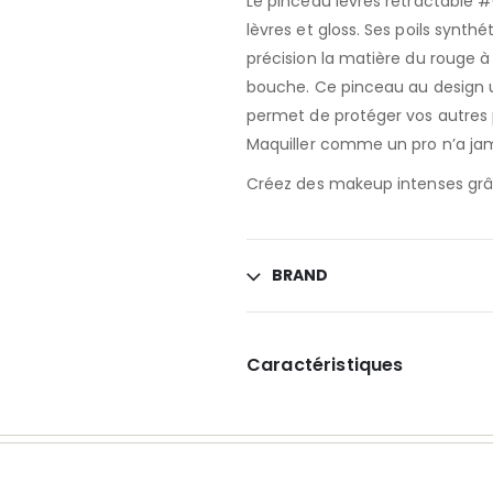
Le pinceau lèvres rétractable #0
lèvres et gloss. Ses poils synt
précision la matière du rouge à 
bouche. Ce pinceau au design u
permet de protéger vos autres 
Maquiller comme un pro n’a jam
Créez des makeup intenses grâc
BRAND
Caractéristiques