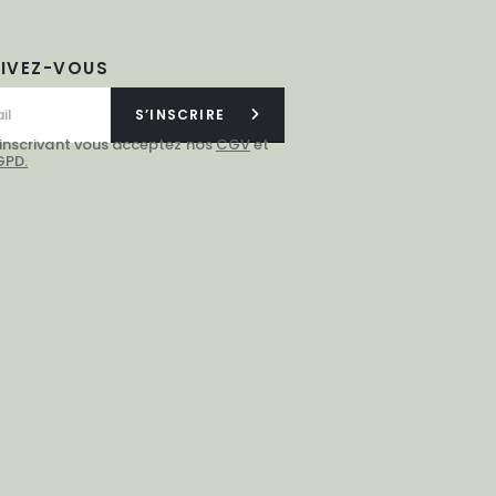
RIVEZ-VOUS
S’INSCRIRE
 inscrivant vous acceptez nos
CGV
et
GPD.