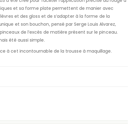
3 a été créé pour faciliter l’application précise du rouge à
hétiques et sa forme plate permettent de manier avec
lèvres et des gloss et de s’adapter à la forme de la
nique et son bouchon, pensé par Serge Louis Alvarez,
pinceaux de l’excès de matière présent sur le pinceau.
ais été aussi simple.
e à cet incontournable de la trousse à maquillage.