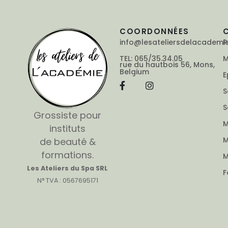
COORDONNÉES
info@lesateliersdelacademi
P
TEL: 065/35.34.05
M
rue du hautbois 56, Mons,
Belgium
E
S
S
Grossiste pour
M
instituts
M
de beauté &
formations.
M
Les Ateliers du Spa SRL
F
N° TVA : 0567695171