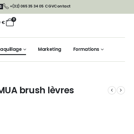
CGV
Contact
+(32) 065 35 34 05
S
0
0
€
aquillage
Marketing
Formations
MUA brush lèvres