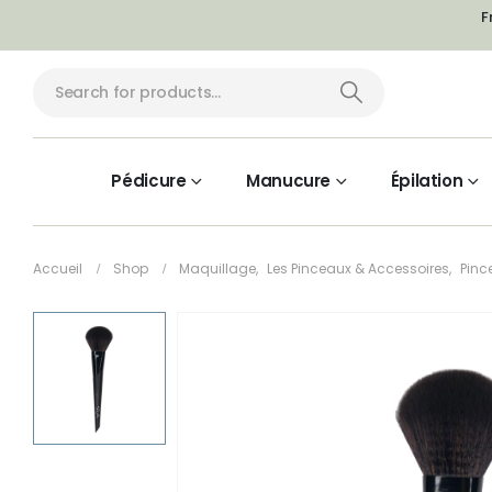
F
Pédicure
Manucure
Épilation
Accueil
Shop
Maquillage
,
Les Pinceaux & Accessoires
,
Pinc