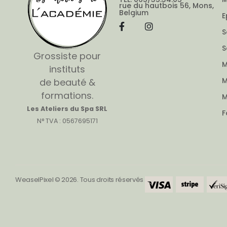
rue du hautbois 56, Mons,
Belgium
E
S
S
Grossiste pour
M
instituts
M
de beauté &
formations.
M
Les Ateliers du Spa SRL
F
N° TVA : 0567695171
WeaselPixel © 2026. Tous droits réservés