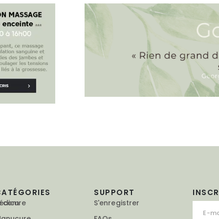
CATÉGORIES
SUPPORT
INSC
e.com
édicure
S'enregistrer
anucure
FAQs