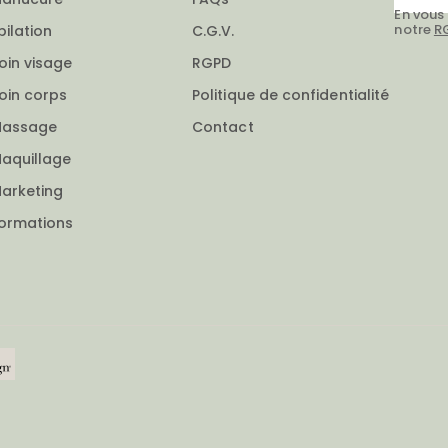
En vous
notre
R
pilation
C.G.V.
oin visage
RGPD
oin corps
Politique de confidentialité
assage
Contact
aquillage
arketing
ormations