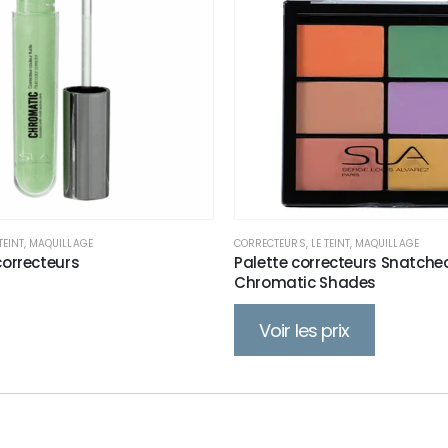
TEINT
,
MAQUILLAGE
CORRECTEURS
,
LE TEINT
,
MAQUILLAGE
orrecteurs
Palette correcteurs Snatche
Chromatic Shades
Voir les prix