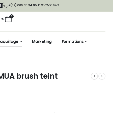
CGV
Contact
+(32) 065 35 34 05
S
0
0
€
aquillage
Marketing
Formations
MUA brush teint