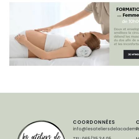
COORDONNÉES
info@lesateliersdelacademi
P
TEL: 065/35.34.05
M