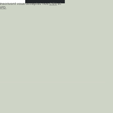
 inscrivant vous acceptez nos
CGV
et
GPD.