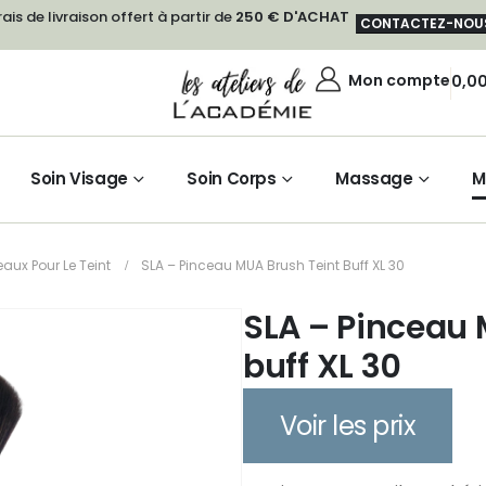
rais de livraison offert à partir de
250 € D'ACHAT
CONTACTEZ-NOU
Mon compte
0,0
Soin Visage
Soin Corps
Massage
M
eaux Pour Le Teint
SLA – Pinceau MUA Brush Teint Buff XL 30
SLA – Pinceau 
buff XL 30
Voir les prix