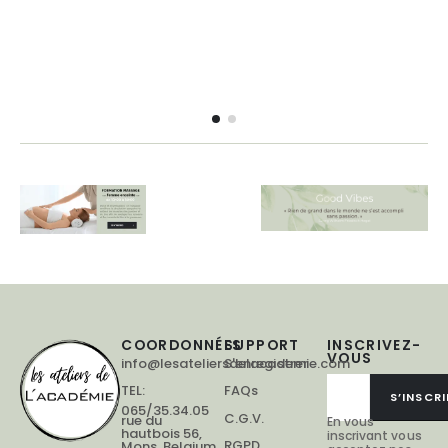
COORDONNÉES
SUPPORT
INSCRIVEZ-
VOUS
info@lesateliersdelacademie.com
S'enregistrer
TEL:
FAQs
S’INSCRI
065/35.34.05
C.G.V.
rue du
En vous
hautbois 56,
inscrivant vous
RGPD
Mons, Belgium