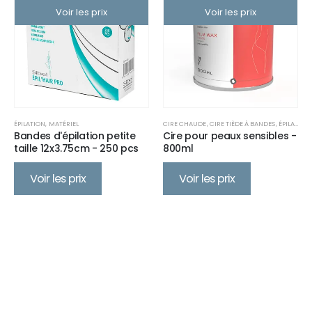
Voir les prix
Voir les prix
ÉPILATION
,
MATÉRIEL
CIRE CHAUDE
,
CIRE TIÈDE À BANDES
,
ÉPILATION
Bandes d'épilation petite
Cire pour peaux sensibles -
taille 12x3.75cm - 250 pcs
800ml
Voir les prix
Voir les prix