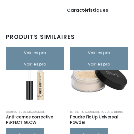
Caractéristiques
PRODUITS SIMILAIRES
Voir les prix
Voir les prix
Voir les prix
Voir les prix
CORRECTEURS
,
MAQUILLAGE
LE TEINT
,
MAQUILLAGE
,
POUDRES LIBRES
Anti-cernes corrective
Poudre Fix Up Universal
PERFECT GLOW
Powder