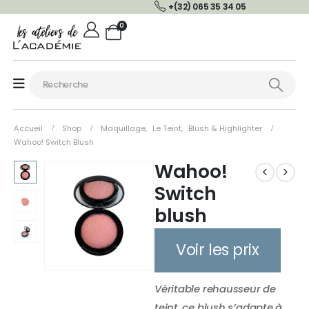
+(32) 065 35 34 05
0
Accueil
Shop
Maquillage
,
Le Teint
,
Blush & Highlighter
Wahoo! Switch Blush
Wahoo!
Switch
blush
Voir les prix
Véritable rehausseur de
teint, ce blush s’adapte à