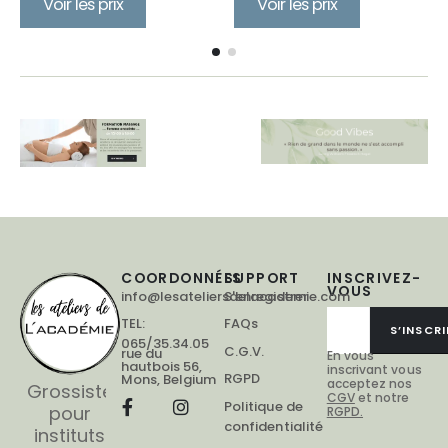
Voir les prix
Voir les prix
COORDONNÉES
SUPPORT
INSCRIVEZ-
VOUS
info@lesateliersdelacademie.com
S'enregistrer
TEL:
FAQs
S’INSCRI
065/35.34.05
C.G.V.
rue du
En vous
hautbois 56,
inscrivant vous
RGPD
Mons, Belgium
acceptez nos
Grossiste
CGV
et notre
Politique de
pour
RGPD.
confidentialité
instituts