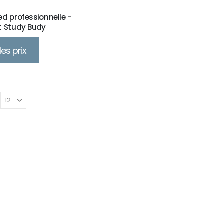
d professionnelle -
t Study Budy
les prix