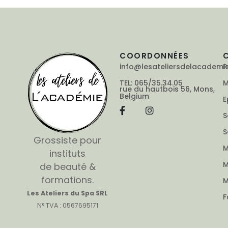
COORDONNÉES
info@lesateliersdelacademi
P
TEL: 065/35.34.05
M
rue du hautbois 56, Mons,
Belgium
E
S
S
Grossiste pour
M
instituts
M
de beauté &
formations.
M
Les Ateliers du Spa SRL
F
N° TVA : 0567695171