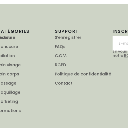
CATÉGORIES
SUPPORT
INSC
e.com
édicure
S'enregistrer
anucure
FAQs
En vous
notre
R
pilation
C.G.V.
oin visage
RGPD
oin corps
Politique de confidentialité
assage
Contact
aquillage
arketing
ormations