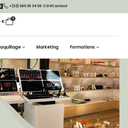
CGV
Contact
+(32) 065 35 34 05
S
0
0
€
aquillage
Marketing
Formations