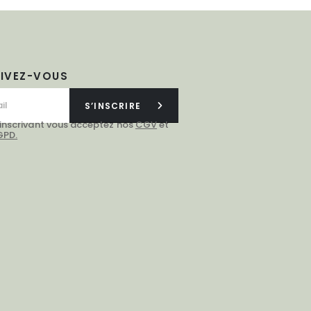
RIVEZ-VOUS
S’INSCRIRE
 inscrivant vous acceptez nos
CGV
et
GPD.