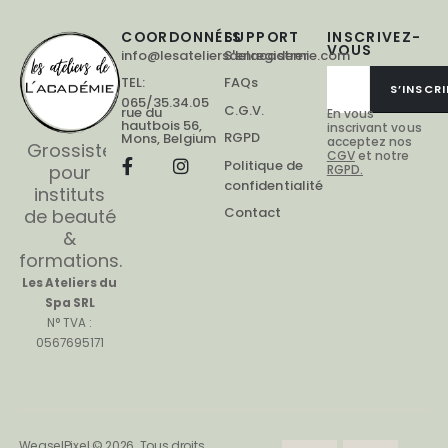
COORDONNÉES
SUPPORT
INSCRIVEZ-
VOUS
info@lesateliersdelacademie.com
S'enregistrer
TEL:
FAQs
S’INSCRI
065/35.34.05
C.G.V.
rue du
En vous
hautbois 56,
inscrivant vous
RGPD
Mons, Belgium
acceptez nos
Grossiste
CGV
et notre
Politique de
pour
RGPD.
confidentialité
instituts
Contact
de beauté
&
formations.
Les Ateliers du
Spa SRL
N° TVA :
0567695171
WeaselPixel © 2026. Tous droits