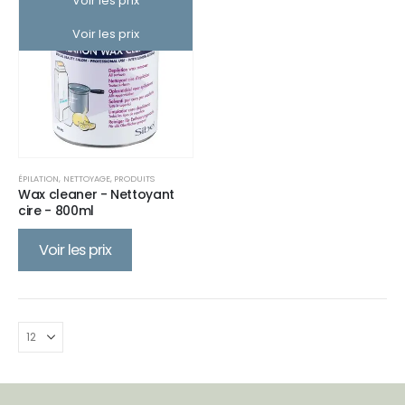
Voir les prix
Voir les prix
ÉPILATION
,
NETTOYAGE
,
PRODUITS
Wax cleaner - Nettoyant
cire - 800ml
Voir les prix