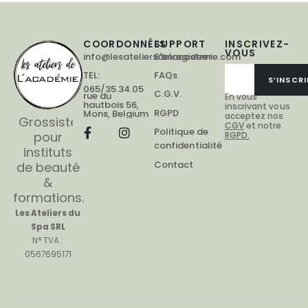
COORDONNÉES
SUPPORT
INSCRIVEZ-
VOUS
info@lesateliersdelacademie.com
S'enregistrer
TEL:
FAQs
S’INSCRI
065/35.34.05
C.G.V.
rue du
En vous
hautbois 56,
inscrivant vous
RGPD
Mons, Belgium
acceptez nos
Grossiste
CGV
et notre
Politique de
pour
RGPD.
confidentialité
instituts
Contact
de beauté
&
formations.
Les Ateliers du
Spa SRL
N° TVA :
0567695171