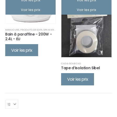
Voir les prix
Voir les prix
Voir les prix
Voir les prix
MANUCURE
,
PRODUITS DE SOIN
,
SPA MANUCURE
,
SPA PÉDICURE
Bain à paraffine - 200W -
2.4L - EU
Voir les prix
CILS & SOURCILS
Tape d’isolation Sibel
Voir les prix