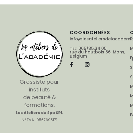
COORDONNÉES
info@lesateliersdelacademi
P
TEL: 065/35.34.05
M
rue du hautbois 56, Mons,
Belgium
E
S
S
Grossiste pour
M
instituts
M
de beauté &
formations.
M
Les Ateliers du Spa SRL
F
N° TVA : 0567695171