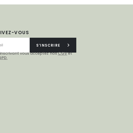
RIVEZ-VOUS
S’INSCRIRE
 inscrivant vous acceptez nos
CGV
et
GPD.