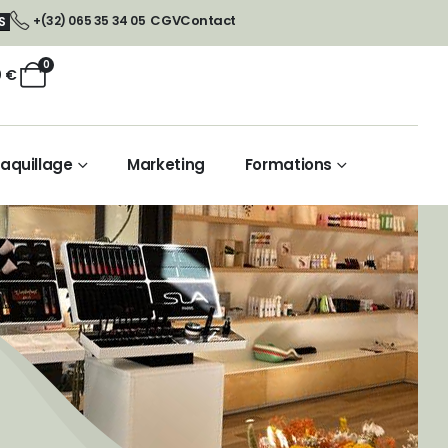
CGV
Contact
+(32) 065 35 34 05
S
0
0
€
aquillage
Marketing
Formations