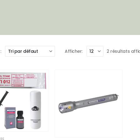
:
Afficher:
2 résultats aff
URE