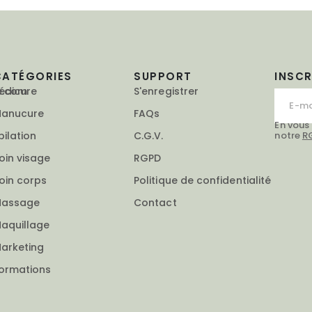
CATÉGORIES
SUPPORT
INSC
e.com
édicure
S'enregistrer
anucure
FAQs
En vous
notre
R
pilation
C.G.V.
oin visage
RGPD
oin corps
Politique de confidentialité
assage
Contact
aquillage
arketing
ormations