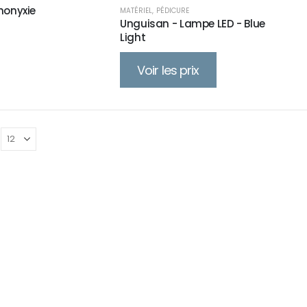
thonyxie
MATÉRIEL
,
PÉDICURE
Unguisan - Lampe LED - Blue
Light
Voir les prix