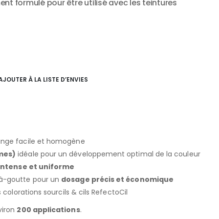
nt formulé pour être utilisé avec les teintures
AJOUTER À LA LISTE D’ENVIES
nge facile et homogène
mes)
idéale pour un développement optimal de la couleur
 intense et uniforme
à-goutte pour un
dosage précis et économique
 colorations sourcils & cils RefectoCil
viron
200 applications
.