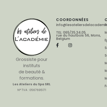
COORDONNÉES
info@lesateliersdelacademi
P
TEL: 065/35.34.05
M
rue du hautbois 56, Mons,
Belgium
E
S
S
Grossiste pour
M
instituts
M
de beauté &
formations.
M
Les Ateliers du Spa SRL
F
N° TVA : 0567695171