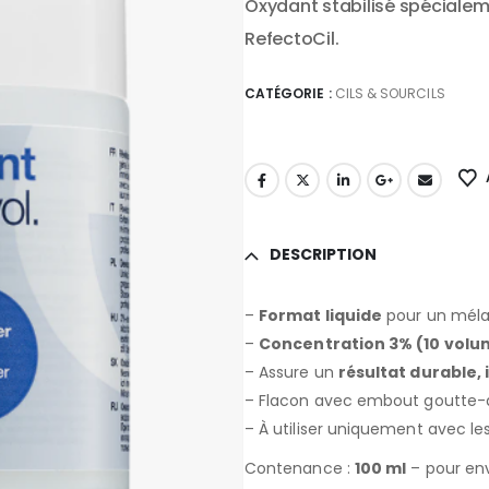
Oxydant stabilisé spécialeme
RefectoCil.
CATÉGORIE :
CILS & SOURCILS
DESCRIPTION
–
Format liquide
pour un méla
–
Concentration 3% (10 volu
– Assure un
résultat durable,
– Flacon avec embout goutte-
– À utiliser uniquement avec les
Contenance :
100 ml
– pour en