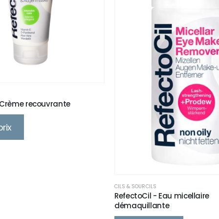
IEL
,
PÉDICURE
- Crème recouvrante
prix
CILS & SOURCILS
RefectoCil - Eau micellaire
démaquillante