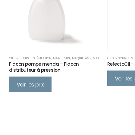
CILS & SOURCILS
,
ÉPILATION
,
MANUCURE
,
MAQUILLAGE
,
MATÉRIEL
,
CILS & SOURCILS
MATÉRIEL
,
MATÉR
Flacon pompe menda – Flacon
RefectoCil 
distributeur à pression
Voir les 
Voir les prix