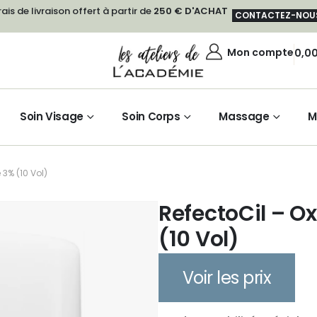
rais de livraison offert à partir de
250 € D'ACHAT
CONTACTEZ-NOU
Mon compte
0,0
Soin Visage
Soin Corps
Massage
M
 3% (10 Vol)
RefectoCil – O
(10 Vol)
Voir les prix