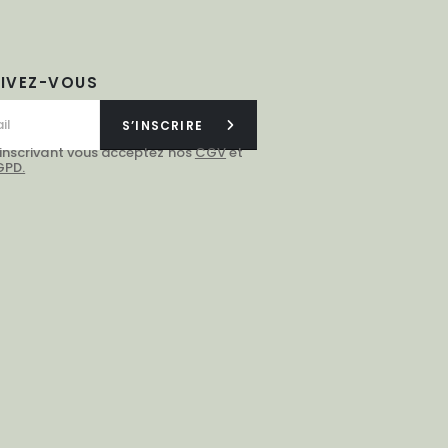
RIVEZ-VOUS
S’INSCRIRE
 inscrivant vous acceptez nos
CGV
et
GPD.