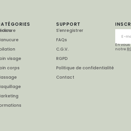
CATÉGORIES
SUPPORT
INSC
e.com
édicure
S'enregistrer
anucure
FAQs
En vous
notre
R
pilation
C.G.V.
oin visage
RGPD
oin corps
Politique de confidentialité
assage
Contact
aquillage
arketing
ormations