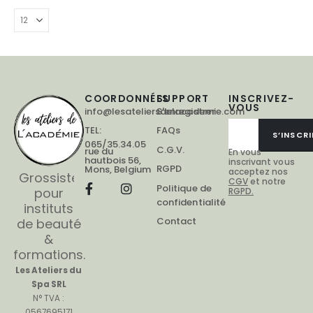
COORDONNÉES
SUPPORT
INSCRIVEZ-
VOUS
info@lesateliersdelacademie.com
S'enregistrer
TEL:
FAQs
S’INSCRI
065/35.34.05
C.G.V.
rue du
En vous
hautbois 56,
inscrivant vous
RGPD
Mons, Belgium
acceptez nos
Grossiste
CGV
et notre
Politique de
pour
RGPD.
confidentialité
instituts
Contact
de beauté
&
formations.
Les Ateliers du
Spa SRL
N° TVA :
0567695171