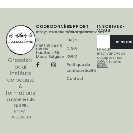
COORDONNÉES
SUPPORT
INSCRIVEZ-
VOUS
info@lesateliersdelacademie.com
S'enregistrer
TEL:
FAQs
S’INSCRI
065/35.34.05
C.G.V.
rue du
En vous
hautbois 56,
inscrivant vous
RGPD
Mons, Belgium
acceptez nos
Grossiste
CGV
et notre
Politique de
pour
RGPD.
confidentialité
instituts
Contact
de beauté
&
formations.
Les Ateliers du
Spa SRL
N° TVA :
0567695171