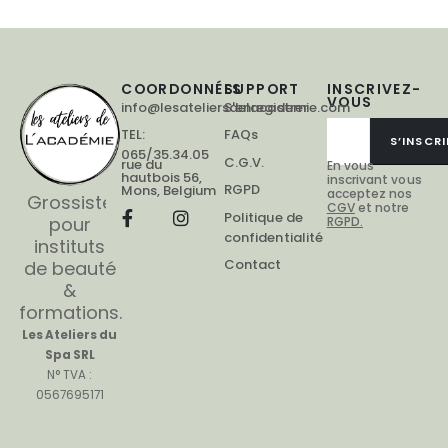
COORDONNÉES
SUPPORT
INSCRIVEZ-
VOUS
info@lesateliersdelacademie.com
S'enregistrer
TEL:
FAQs
S’INSCRI
065/35.34.05
C.G.V.
rue du
En vous
hautbois 56,
inscrivant vous
RGPD
Mons, Belgium
acceptez nos
Grossiste
CGV
et notre
Politique de
pour
RGPD.
confidentialité
instituts
Contact
de beauté
&
formations.
Les Ateliers du
Spa SRL
N° TVA :
0567695171