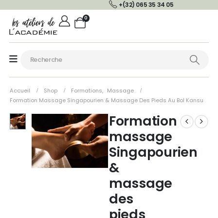
+(32) 065 35 34 05
0
Accueil
Shop
Formations
,
Massage
Formation Massage Singapourien & Massage Des Pieds Au Bol Kansu
Formation
massage
Singapourien
&
massage
des
pieds