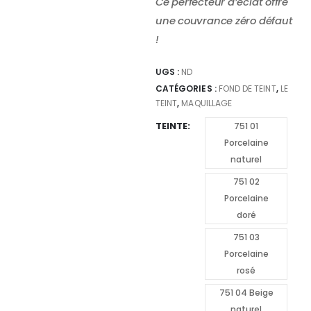
Ce perfecteur d’éclat offre
une couvrance zéro défaut
!
UGS :
ND
CATÉGORIES :
FOND DE TEINT
,
LE
TEINT
,
MAQUILLAGE
TEINTE
751 01
Porcelaine
naturel
751 02
Porcelaine
doré
751 03
Porcelaine
rosé
751 04 Beige
naturel