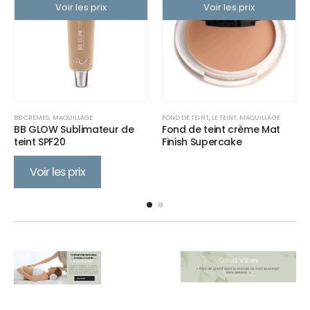
Voir les prix
Voir les prix
BB CRÈMES
,
MAQUILLAGE
FOND DE TEINT
,
LE TEINT
,
MAQUILLAGE
BB GLOW Sublimateur de
Fond de teint crème Mat
teint SPF20
Finish Supercake
Voir les prix