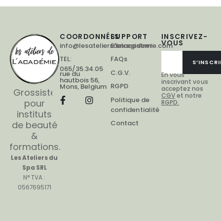
COORDONNÉES
SUPPORT
INSCRIVEZ-
VOUS
info@lesateliersdelacademie.com
S'enregistrer
TEL:
FAQs
S’INSCRI
065/35.34.05
C.G.V.
rue du
En vous
hautbois 56,
inscrivant vous
RGPD
Mons, Belgium
acceptez nos
Grossiste
CGV
et notre
Politique de
pour
RGPD.
confidentialité
instituts
Contact
de beauté
&
formations.
Les Ateliers du
Spa SRL
N° TVA :
0567695171