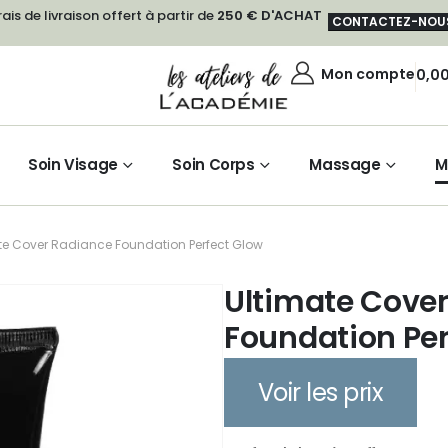
rais de livraison offert à partir de
250 € D'ACHAT
CONTACTEZ-NOU
Mon compte
0,0
Soin Visage
Soin Corps
Massage
M
te Cover Radiance Foundation Perfect Glow
Ultimate Cove
Foundation Per
Voir les prix