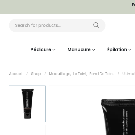
F
Pédicure
Manucure
Épilation
Accueil
Shop
Maquillage
,
Le Teint
,
Fond De Teint
Ultima