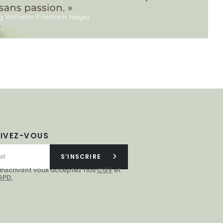
RIVEZ-VOUS
S’INSCRIRE
 inscrivant vous acceptez nos
CGV
et
GPD.