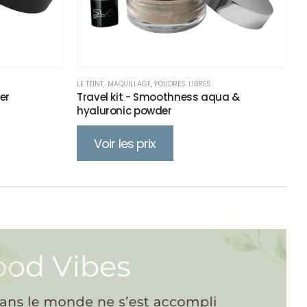
LE TEINT
,
MAQUILLAGE
,
POUDRES LIBRES
er
Travel kit - Smoothness aqua &
hyaluronic powder
Voir les prix