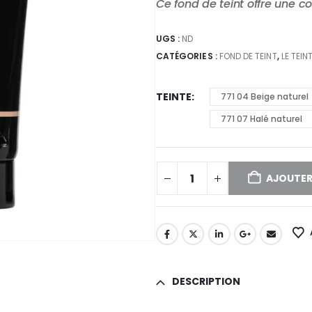
Ce fond de teint offre une c
UGS :
ND
CATÉGORIES :
FOND DE TEINT
,
LE TEIN
TEINTE
771 04 Beige naturel
771 07 Halé naturel
AJOUTER
DESCRIPTION