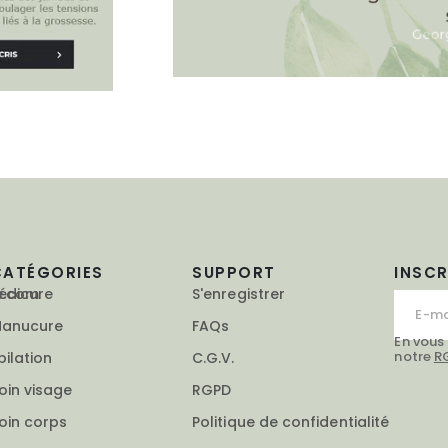
CATÉGORIES
SUPPORT
INSC
e.com
édicure
S'enregistrer
anucure
FAQs
En vous
notre
R
pilation
C.G.V.
oin visage
RGPD
oin corps
Politique de confidentialité