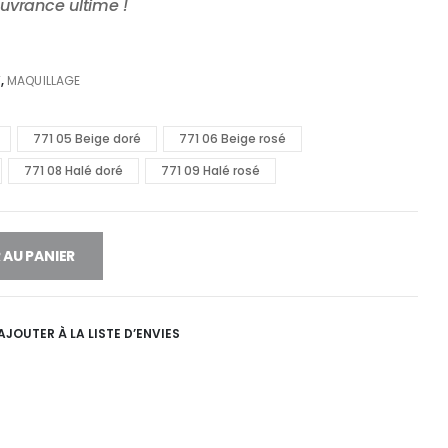
ouvrance ultime !
T
,
MAQUILLAGE
771 05 Beige doré
771 06 Beige rosé
771 08 Halé doré
771 09 Halé rosé
 AU PANIER
AJOUTER À LA LISTE D’ENVIES