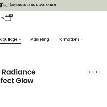
CGV
Contact
+(32) 065 35 34 05
S
0
0
€
aquillage
Marketing
Formations
r Radiance
fect Glow