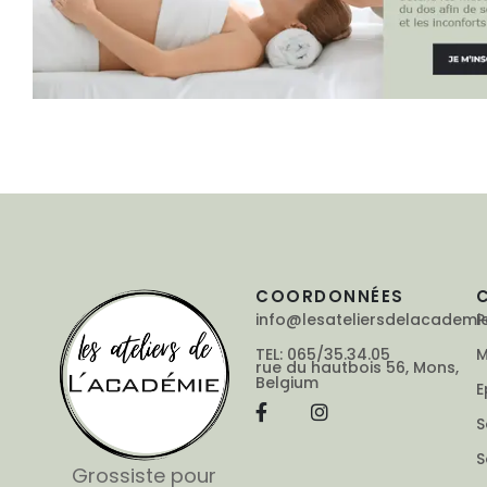
COORDONNÉES
info@lesateliersdelacademi
P
TEL: 065/35.34.05
M
rue du hautbois 56, Mons,
Belgium
E
S
S
Grossiste pour