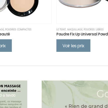
AGE
,
POUDRES COMPACTES
LE TEINT
,
MAQUILLAGE
,
POUDRES LIBRES
eauté
Poudre Fix Up Universal Powd
prix
Voir les prix