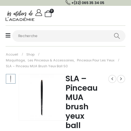
+(32) 065 35 34 05
0
Accueil
Shop
Maquillage
,
Les Pinceaux & Accessoires
,
Pinceaux Pour Les Yeux
SLA – Pinceau MUA Brush Yeux Ball 50
SLA –
Pinceau
MUA
brush
yeux
ball