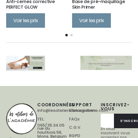
Anti-cernes corrective
Base de pré-maquillage
PERFECT GLOW
Skin Primer
Voir les prix
Voir les prix
COORDONNÉES
SUPPORT
INSCRIVEZ-
VOUS
info@lesateliersdelacademie.com
S'enregistrer
TEL:
FAQs
S’INSCRI
065/35.34.05
C.G.V.
rue du
En vous
hautbois 56,
inscrivant vous
RGPD
Mons, Belgium
acceptez nos