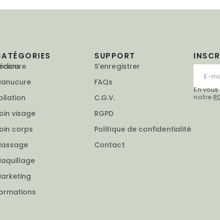
CATÉGORIES
SUPPORT
INSC
e.com
édicure
S'enregistrer
anucure
FAQs
En vous
notre
R
pilation
C.G.V.
oin visage
RGPD
oin corps
Politique de confidentialité
assage
Contact
aquillage
arketing
ormations