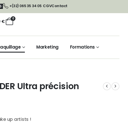
CGV
Contact
+(32) 065 35 34 05
S
0
0
€
aquillage
Marketing
Formations
DER Ultra précision
ke up artists !