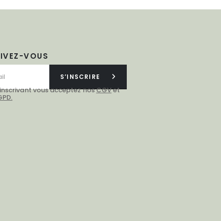
RIVEZ-VOUS
S’INSCRIRE
 inscrivant vous acceptez nos
CGV
et
GPD.