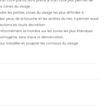
un côté pointu ultra précis & d’un côté plat permet de
es zones du visage :
re les petites zones du visage les plus difficiles à
des yeux, de la bouche et les arrêtes du nez. Il permet aussi
ctions en toute discrétion.
uniformément la matière sur les zones les plus étendues
 homogène, sans trace ni démarcation.
our travailler et sculpter les contours du visage.