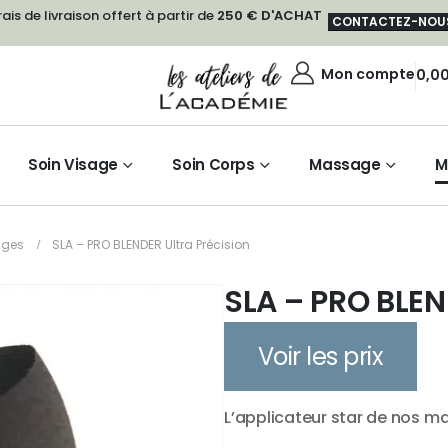
rais de livraison offert à partir de
250 € D'ACHAT
CONTACTEZ-NOU
Mon compte
0,0
Soin Visage
Soin Corps
Massage
M
nges
SLA – PRO BLENDER Ultra Précision
SLA – PRO BLEN
Voir les prix
L’applicateur star de nos ma