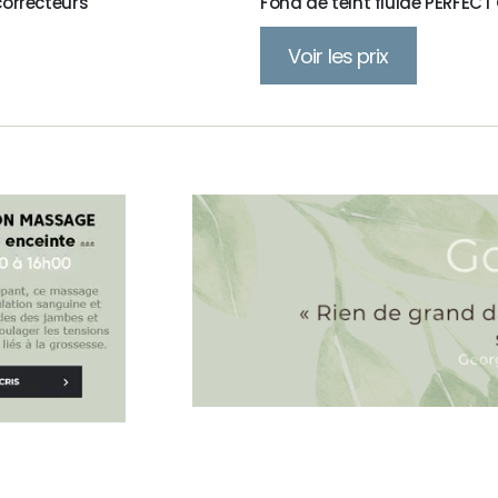
orrecteurs
Fond de teint fluide PERFEC
Voir les prix