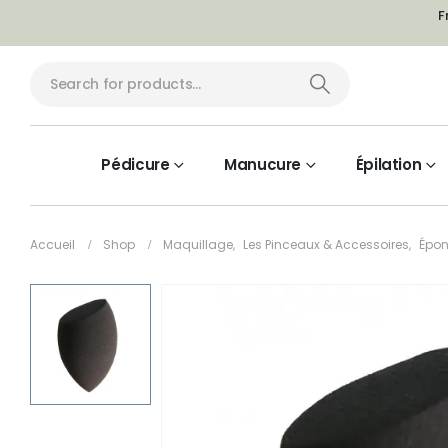
F
Pédicure
Manucure
Épilation
Accueil
Shop
Maquillage
,
Les Pinceaux & Accessoires
,
Épo