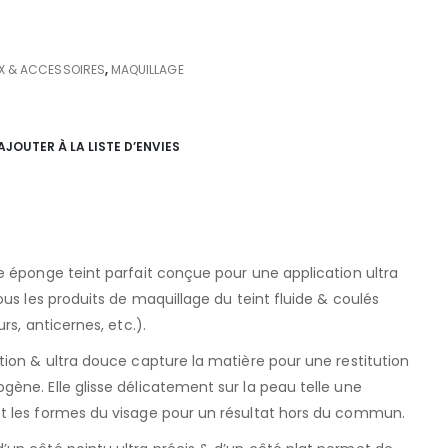
UX & ACCESSOIRES
,
MAQUILLAGE
AJOUTER À LA LISTE D’ENVIES
e éponge teint parfait conçue pour une application ultra
ous les produits de maquillage du teint fluide & coulés
rs, anticernes, etc.).
ion & ultra douce capture la matière pour une restitution
ène. Elle glisse délicatement sur la peau telle une
t les formes du visage pour un résultat hors du commun.