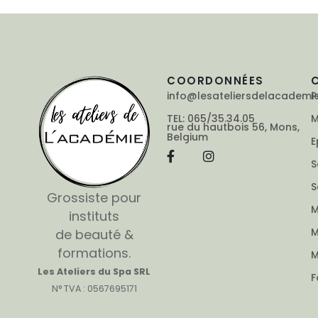
COORDONNÉES
info@lesateliersdelacademi
P
TEL: 065/35.34.05
M
rue du hautbois 56, Mons,
Belgium
E
S
S
Grossiste pour
M
instituts
M
de beauté &
formations.
M
Les Ateliers du Spa SRL
F
N° TVA : 0567695171