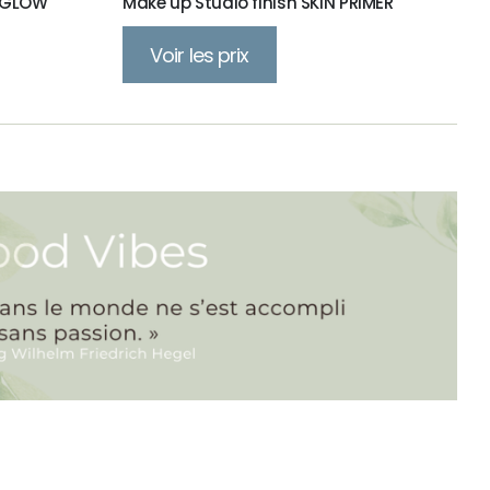
T GLOW
Make up Studio finish SKIN PRIMER
Voir les prix