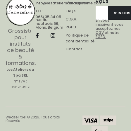
VOUS
info@lesateliersdelacademie.com
S'enregistrer
TEL:
FAQs
S’INSCRI
065/35.34.05
C.G.V.
rue du
En vous
hautbois 56,
inscrivant vous
RGPD
Mons, Belgium
acceptez nos
Grossiste
CGV
et notre
Politique de
pour
RGPD.
confidentialité
instituts
Contact
de beauté
&
formations.
Les Ateliers du
Spa SRL
N° TVA :
0567695171
WeaselPixel © 2026. Tous droits
réservés