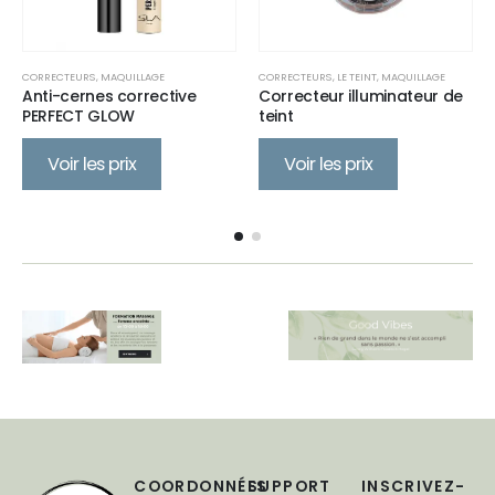
CORRECTEURS
,
MAQUILLAGE
CORRECTEURS
,
LE TEINT
,
MAQUILLAGE
Anti-cernes corrective
Correcteur illuminateur de
PERFECT GLOW
teint
Voir les prix
Voir les prix
COORDONNÉES
SUPPORT
INSCRIVEZ-