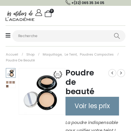
+(32) 065 35 34 05
0
Accueil
Shop
Maquillage
,
Le Teint
,
Poudres Compactes
Poudre De Beauté
Poudre
de
beauté
Voir les prix
La poudre indispensable
pour unifier votre teint !