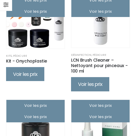
Voir les prix
Voir les prix
Voir les prix
Voir les prix
DÉSINFECTION
,
PÉDICURE
KITS
,
PÉDICURE
LCN Brush Cleaner –
Kit - Onychoplastie
Nettoyant pour pinceaux -
100 ml
Voir les prix
Voir les prix
Voir les prix
Voir les prix
Voir les prix
Voir les prix