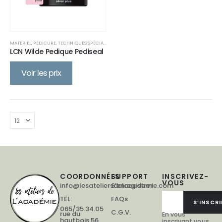
MATÉRIEL
,
PÉDICURE
,
TECHNIQUES SPÉCIALES
LCN Wilde Pedique Pediseal
Voir les prix
COORDONNÉES
SUPPORT
INSCRIVEZ-
VOUS
info@lesateliersdelacademie.com
S'enregistrer
TEL:
FAQs
S’INSCRI
065/35.34.05
C.G.V.
rue du
En vous
hautbois 56,
inscrivant vous