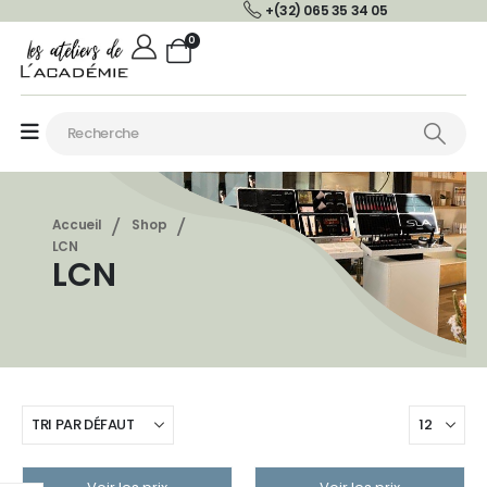
+(32) 065 35 34 05
0
Accueil
Shop
LCN
LCN