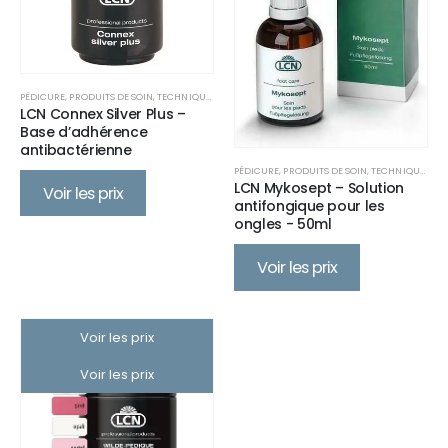
PÉDICURE
,
PRODUITS DE SOIN
,
TECHNIQUES SPÉCIALES
LCN Connex Silver Plus –
Base d’adhérence
antibactérienne
PÉDICURE
,
PRODUITS DE SOIN
,
TECHNIQUES SPÉCIALES
LCN Mykosept – Solution
Voir les prix
antifongique pour les
ongles - 50ml
Voir les prix
Voir les prix
Voir les prix