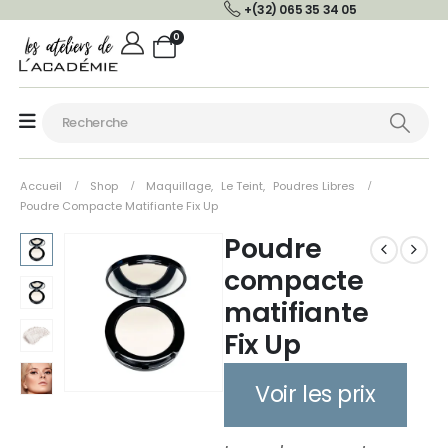
+(32) 065 35 34 05
0
Accueil
Shop
Maquillage
,
Le Teint
,
Poudres Libres
Poudre Compacte Matifiante Fix Up
Poudre
compacte
matifiante
Fix Up
Voir les prix